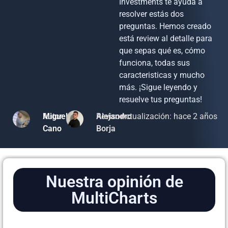
Investments te ayuda a
resolver estás dos
preguntas. Hemos creado
está review al detalle para
que sepas qué es, cómo
funciona, todas sus
caracteristicas y mucho
más. ¡Sigue leyendo y
resuelve tus preguntas!
Autor
Miguel
Revisor
Alejandro
Actualización: hace 2 años
Cano
Borja
Nuestra opinión de
MultiCharts