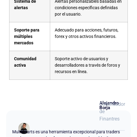
Sistema de
Alertas personalizables basadas en
alertas
condiciones específicas definidas
por el usuario.
Soporte para
Adecuado para acciones, futuros,
múltiples
forex y otros activos financieros.
mercados
Comunidad
Soporte activo de usuarios y
activa
desarrolladores a través de foros y
recursos en línea.
Alejandro
Cofundador
Borja
de
Finantres
MultiCharts es una herramienta excepcional para traders