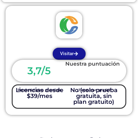
Visitar
Nuestra puntuación
3,7/5
Licencias desde
No (solo prueba
Precio del plan premium
¿Tiene plan gratis?
$39/mes
gratuita, sin
plan gratuito)