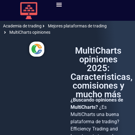
Cuentas Fondeo
Mejores Cuentas Fondeo
Curso De Trading
Mejores Brokers Trading
Mejores Plataformas De Trading
Academia de trading
Mejores plataformas de trading
MultiCharts opiniones
MultiCharts
opiniones
2025:
Caracteristicas,
comisiones y
mucho más
¿Buscando opiniones de
MultiCharts?
¿Es
MultiCharts una buena
plataforma de trading?
Efficiency Trading and