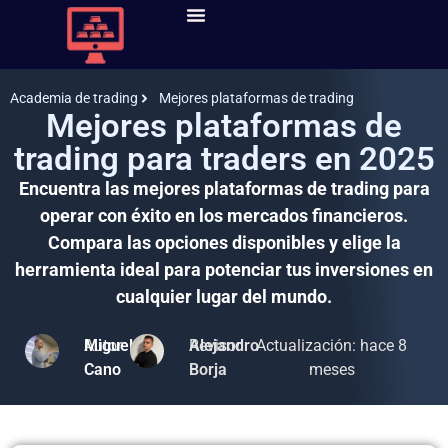
Cuentas Fondeo
Mejores Cuentas Fondeo
Curso De Trading
Mejores Brokers Trading
Mejores Plataformas De Trading
Academia de trading
Mejores plataformas de trading
Mejores plataformas de
trading para traders en 2025
Encuentra las mejores plataformas de trading para
operar con éxito en los mercados financieros.
Compara las opciones disponibles y elige la
herramienta ideal para potenciar tus inversiones en
cualquier lugar del mundo.
Autor
Miguel
Revisor
Alejandro
Actualización: hace 8
Cano
Borja
meses