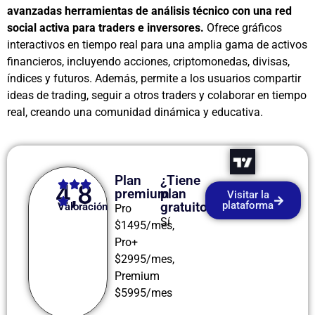
avanzadas herramientas de análisis técnico con una red
social activa para traders e inversores.
Ofrece gráficos
interactivos en tiempo real para una amplia gama de activos
financieros, incluyendo acciones, criptomonedas, divisas,
índices y futuros. Además, permite a los usuarios compartir
ideas de trading, seguir a otros traders y colaborar en tiempo
real, creando una comunidad dinámica y educativa.
Plan
¿Tiene
4,8
premium
plan
Visitar la
gratuito?
plataforma
Valoración
Pro
Sí
$1495/mes,
Pro+
$2995/mes,
Premium
$5995/mes