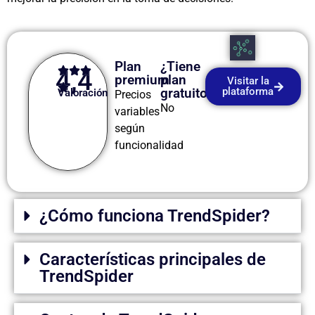
Plan
¿Tiene
4,4
premium
plan
Visitar la
gratuito?
plataforma
Valoración
Precios
No
variables
según
funcionalidad
¿Cómo funciona TrendSpider?
Características principales de
TrendSpider