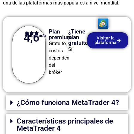
una de las plataformas más populares a nivel mundial.
Plan
¿Tiene
4,6
Valoración
premium
plan
Visitar la
gratuito?
plataforma
Gratuito,
Sí
costos
dependen
del
bróker
¿Cómo funciona MetaTrader 4?
Características principales de
MetaTrader 4