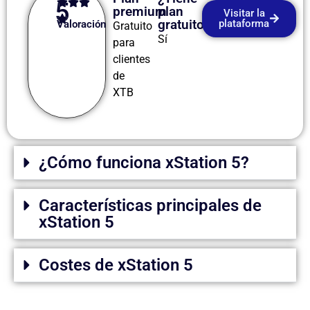
5
premium
plan
Visitar la
gratuito?
plataforma
Valoración
Gratuito
Sí
para
clientes
de
XTB
¿Cómo funciona xStation 5?
Características principales de
xStation 5
Costes de xStation 5