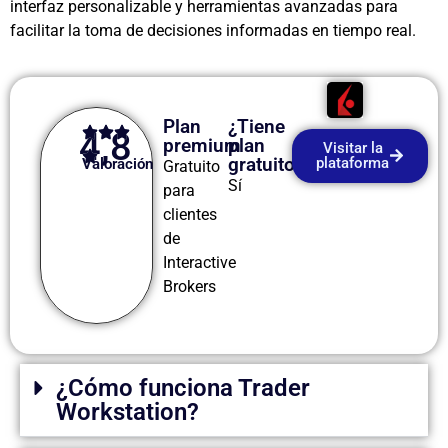
interfaz personalizable y herramientas avanzadas para
facilitar la toma de decisiones informadas en tiempo real.
Plan
¿Tiene
4,8
premium
plan
Visitar la
gratuito?
plataforma
Valoración
Gratuito
Sí
para
clientes
de
Interactive
Brokers
¿Cómo funciona Trader
Workstation?