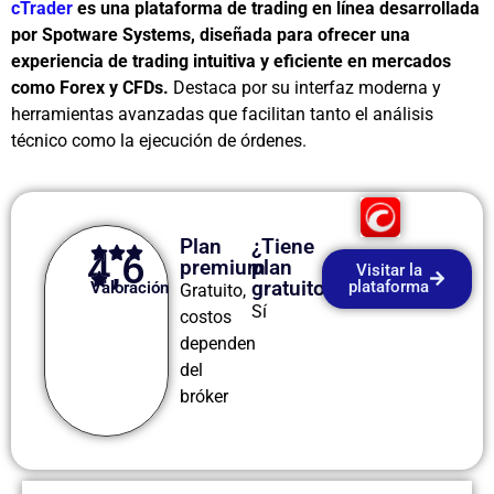
cTrader
es una plataforma de trading en línea desarrollada
por Spotware Systems, diseñada para ofrecer una
experiencia de trading intuitiva y eficiente en mercados
como Forex y CFDs.
Destaca por su interfaz moderna y
herramientas avanzadas que facilitan tanto el análisis
técnico como la ejecución de órdenes.
Plan
¿Tiene
4,6
premium
plan
Visitar la
gratuito?
plataforma
Valoración
Gratuito,
Sí
costos
dependen
del
bróker