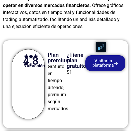
operar en diversos mercados financieros.
Ofrece gráficos
interactivos, datos en tiempo real y funcionalidades de
trading automatizado, facilitando un análisis detallado y
una ejecución eficiente de operaciones.
Plan
¿Tiene
4,8
premium
plan
Visitar la
gratuito?
plataforma
Valoración
Gratuito
Sí
en
tiempo
diferido,
premium
según
mercados