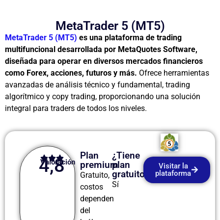
MetaTrader 5 (MT5)
MetaTrader 5 (MT5)
es una plataforma de trading
multifuncional desarrollada por MetaQuotes Software,
diseñada para operar en diversos mercados financieros
como Forex, acciones, futuros y más.
Ofrece herramientas
avanzadas de análisis técnico y fundamental, trading
algorítmico y copy trading, proporcionando una solución
integral para traders de todos los niveles.
Plan
¿Tiene
4,8
Valoración
premium
plan
Visitar la
gratuito?
plataforma
Gratuito,
Sí
costos
dependen
del