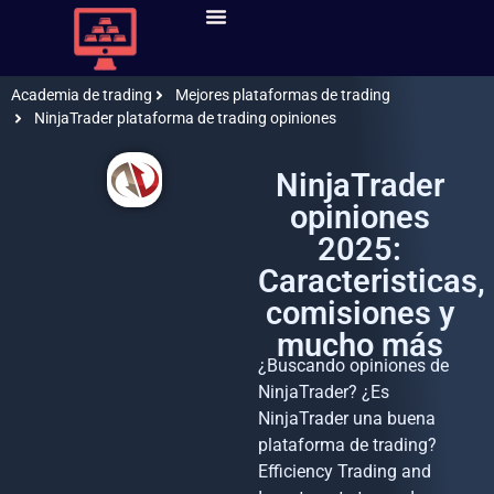
Cuentas Fondeo
Mejores Cuentas Fondeo
Curso De Trading
Mejores Brokers Trading
Mejores Plataformas De Trading
Academia de trading
Mejores plataformas de trading
NinjaTrader plataforma de trading opiniones
NinjaTrader
opiniones
2025:
Caracteristicas,
comisiones y
mucho más
¿Buscando opiniones de
NinjaTrader? ¿Es
NinjaTrader una buena
plataforma de trading?
Efficiency Trading and