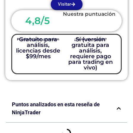
Visitar
Nuestra puntuación
4,8/5
Gratuito para
Sí (versión
Precio del plan premium
¿Tiene plan gratis?
análisis,
gratuita para
licencias desde
análisis,
$99/mes
requiere pago
para trading en
vivo)
Puntos analizados en esta reseña de
NinjaTrader