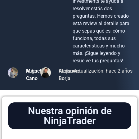
Investments te ayuda a
resolver estás dos
preguntas. Hemos creado
está review al detalle para
que sepas qué es, cómo
funciona, todas sus
caracteristicas y mucho
más. ¡Sigue leyendo y
resuelve tus preguntas!
Autor
Miguel
Revisor
Alejandro
Actualización: hace 2 años
Cano
Borja
Nuestra opinión de
NinjaTrader