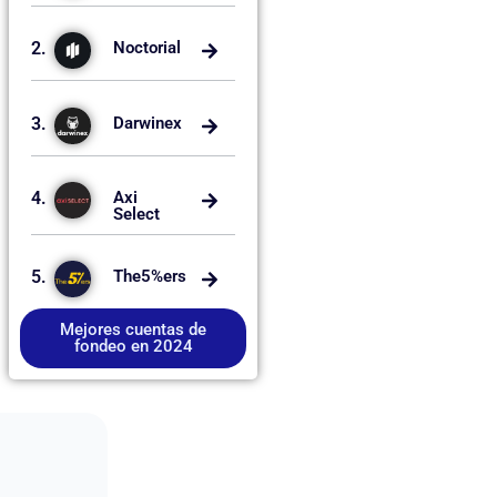
2.
Noctorial
3.
Darwinex
4.
Axi
Select
5.
The5%ers
Mejores cuentas de
fondeo en 2024