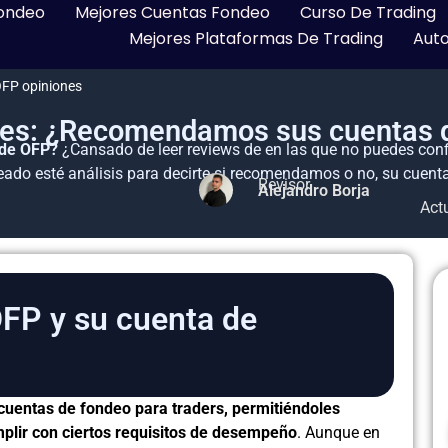
ondeo
Mejores Cuentas Fondeo
Curso De Trading
Mejores Plataformas De Trading
Aut
FP opiniones
nes: ¿Recomendamos sus cuentas 
 de OFP?
¿Cansado de leer reviews de en las que no puedes confi
ado esté análisis para decirte si recomendamos o no, su cuent
Revisor
Alejandro Borja
Act
OFP y su cuenta de
cuentas de fondeo para traders, permitiéndoles
mplir con ciertos requisitos de desempeño
. Aunque en