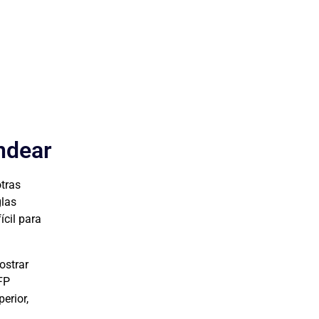
ndear
tras
glas
ícil para
ostrar
FP
erior,