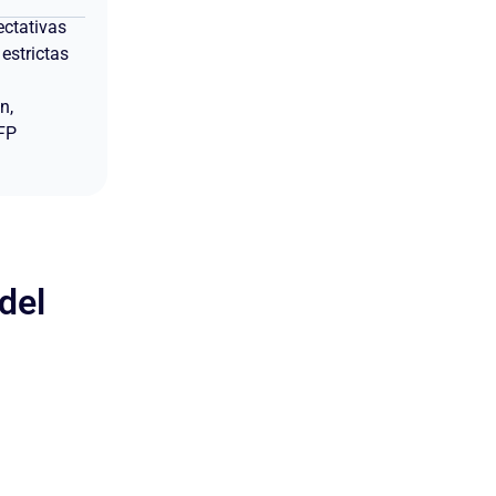
ectativas
 estrictas
n,
OFP
del