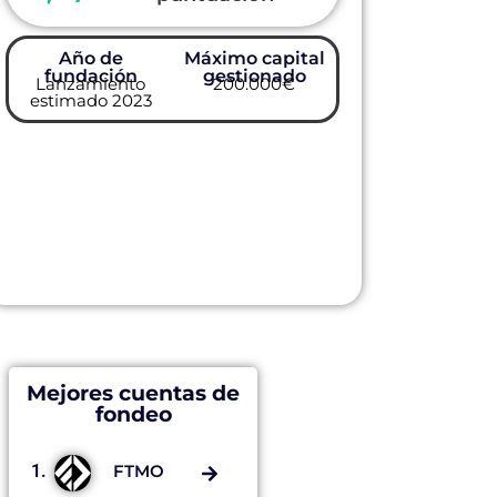
Año de
Máximo capital
fundación
gestionado
Lanzamiento
200.000€
estimado 2023
Mejores cuentas de
fondeo
1.
FTMO