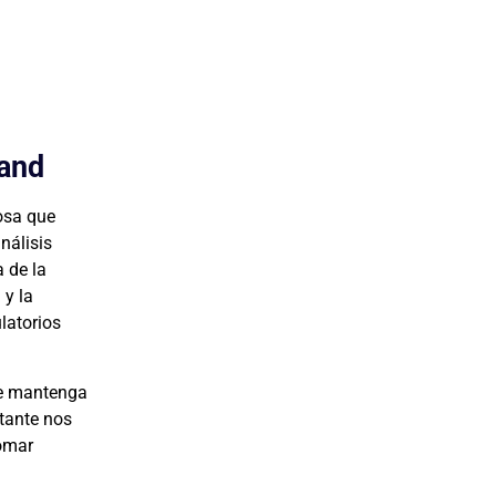
 and
osa que
nálisis
a de la
 y la
latorios
se mantenga
stante nos
tomar